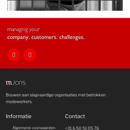
managing your
c
o
m
p
a
n
y
.
c
u
s
t
o
m
e
r
s
.
c
h
a
l
l
e
n
g
e
s
.
Bouwen aan slagvaardige organisaties met betrokken
medewerkers.
Informatie
Contact
Algemene voorwaarden
+31 6 50 51 05 76