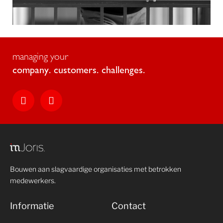
managing your
c
o
m
p
a
n
y
.
c
u
s
t
o
m
e
r
s
.
c
h
a
l
l
e
n
g
e
s
.
Bouwen aan slagvaardige organisaties met betrokken
medewerkers.
Informatie
Contact