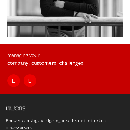
managing your
c
o
m
p
a
n
y
.
c
u
s
t
o
m
e
r
s
.
c
h
a
l
l
e
n
g
e
s
.
Bouwen aan slagvaardige organisaties met betrokken
medewerkers.