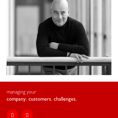
managing your
c
o
m
p
a
n
y
.
c
u
s
t
o
m
e
r
s
.
c
h
a
l
l
e
n
g
e
s
.