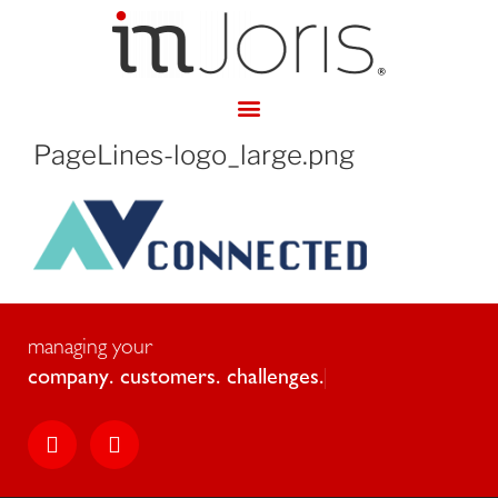
PageLines-logo_large.png
managing your
c
o
m
p
a
n
y
.
c
u
s
t
o
m
e
r
s
.
c
h
a
l
l
e
n
g
e
s
.