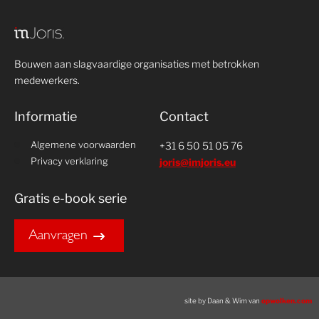
Bouwen aan slagvaardige organisaties met betrokken
medewerkers.
Informatie
Contact
Algemene voorwaarden
+31 6 50 51 05 76
Privacy verklaring
joris@imjoris.eu
Gratis e-book serie
Aanvragen
site by Daan & Wim van
opwolken.com