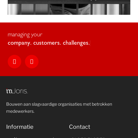
managing your
c
o
m
p
a
n
y
.
c
u
s
t
o
m
e
r
s
.
c
h
a
l
l
e
n
g
e
s
.
Bouwen aan slagvaardige organisaties met betrokken
medewerkers.
Informatie
Contact