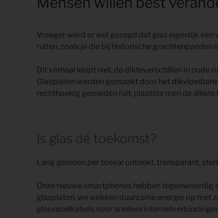
Mensen willen best verand
Vroeger werd er wel gezegd dat glas eigenlijk een 
ruiten, zoals je die bij historische grachtenpand
Dit verhaal klopt niet, de dikteverschillen in oude 
Glasplaten werden gemaakt door het
dikvloeibare
rechthoekig gesneden ruit, plaatste men de dikste k
Is glas dé toekomst?
Lang geleden per toeval ontdekt, transparant, sterk
Onze nieuwe smartphones hebben tegenwoordig een
glasplaten, we wekken duurzame energie op met z
glasvezelkabels voor snellere internetverbindingen