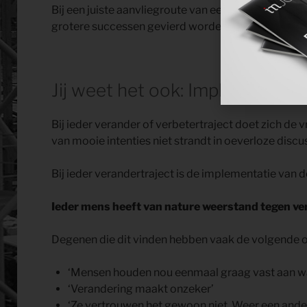
Bij een juiste aanvliegroute van een verbeterproject,
grotere successen gevierd worden.
Jij weet het ook: Implementatie
Bij ieder verander of verbetertraject doet zich de v
van mooie intenties niet strandt in oeverloze discus
Bij ieder verandertraject is de implementatie van 
Ieder mens heeft van nature weerstand tegen ve
Degenen die dit vinden hebben vaak de volgende o
‘Mensen houden nou eenmaal graag vast aan wa
‘Verandering maakt onzeker’
‘Ze vertrouwen het gewoon niet. Weer een ande