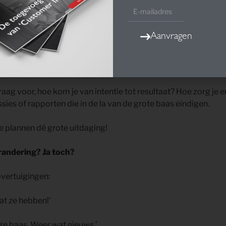
 verlaag je de risico’s van falen. Als je het goed doet, mogen 
Aanvragen
 van plannen is dé grote uitdaging.
raag voor, hoe kom je van intentie tot resultaat? Hoe zorg je 
sies of rapporten die in de la van de grote baas eindigen.
de plannen dé grote uitdaging!
randering? Ja toch?
vertuigingen:
t ze hebben!’
re baas. Weer wat nieuws.’