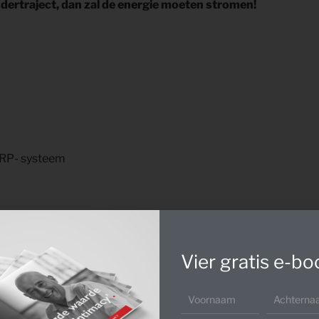
andertraject, dan zal de energie moeten stromen!
ERP- systeem
Vier gratis e-bo
ecten gaat niet zonder slag of stoot en kost voor eenieder beh