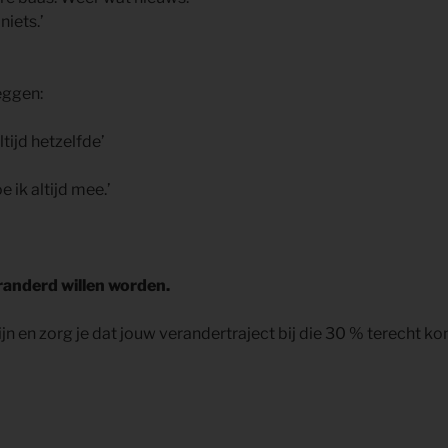
niets.’
eggen:
tijd hetzelfde’
 ik altijd mee.’
randerd willen worden.
lijn en zorg je dat jouw verandertraject bij die 30 % terecht ko