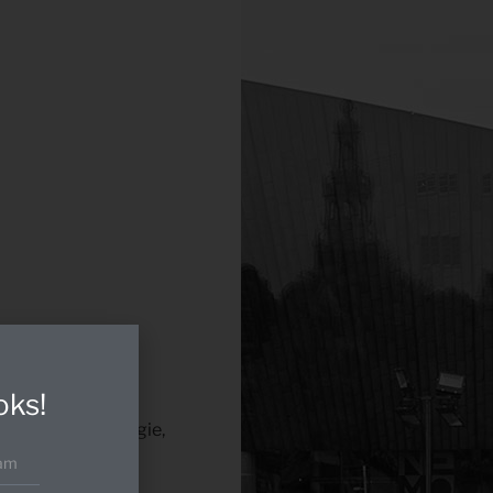
oks!
oorlijk veel energie,