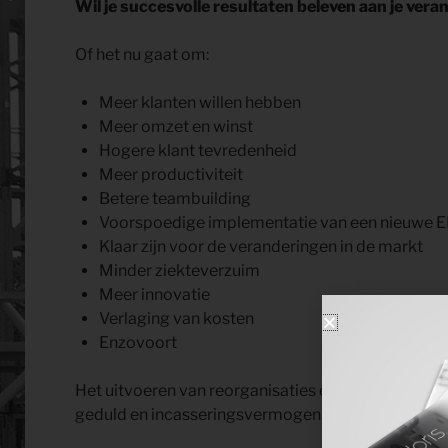
Wil je succesvolle resultaten beleven aan je ver
Of het nu gaat om:
Meer klanten willen hebben
Meer omzet en winst
Hogere klant tevredenheid
Meer productiviteit
Betere teambuilding
Voorspoedige implementatie van een nieuwe 
Klaar zijn voor de veranderingen in de markt
Minder ziekteverzuim
Meer innovatie
Verlaging van kosten
Enzovoort
Het uitvoeren van reorganisaties en of verbetertraj
geduld en incasseringsvermogen.