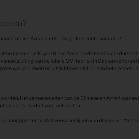
nderen?
ocumentaire
‘American Factory’
. Een echte aanrader!
oruiten producent Fuyao Glass America de levens van duizend
van de sluiting van de lokale GM-fabriek in Dayton verloren
 grote werkloosheid en uitzichtloosheid op een betere toekom
jl worden. Het samensmelten van de Chinese en Amerikaanse b
hproductiebedrijf voor autoruiten.
rig aangeprezen als het verwezenlijken van de nieuwe ‘Amer