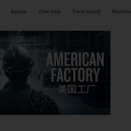
Aanpak
Over Joris
Track record
Worksh