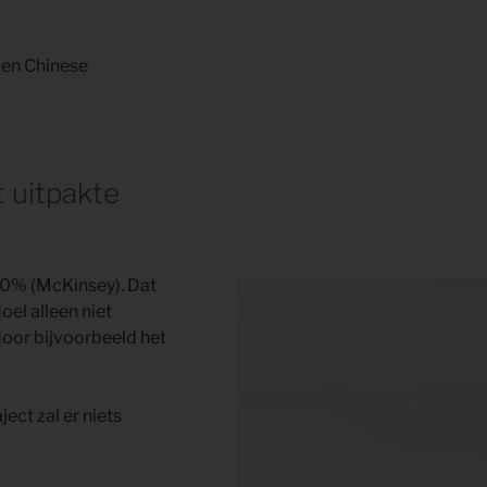
e en Chinese
t uitpakte
30% (McKinsey). Dat
el alleen niet
 door bijvoorbeeld het
ect zal er niets