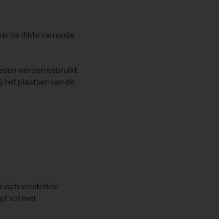
aar de dikte van oude
rleden werden gebruikt.
ij het plaatsen van de
misch versterkte
gt vol met