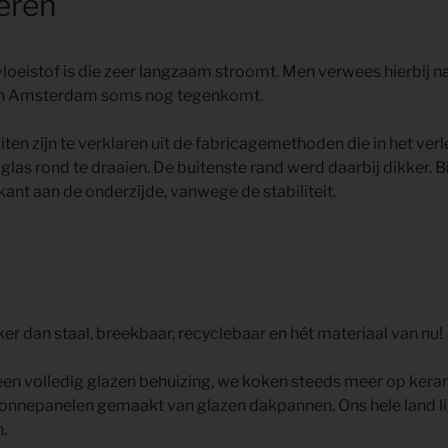
eren
vloeistof is die zeer langzaam stroomt. Men verwees hierbij n
en in Amsterdam soms nog tegenkomt.
ruiten zijn te verklaren uit de fabricagemethoden die in het ve
glas rond te draaien. De buitenste rand werd daarbij dikker. B
ant aan de onderzijde, vanwege de stabiliteit.
er dan staal, breekbaar, recyclebaar en hét materiaal van nu!
 volledig glazen behuizing, we koken steeds meer op kera
onnepanelen gemaakt van glazen dakpannen. Ons hele land li
.