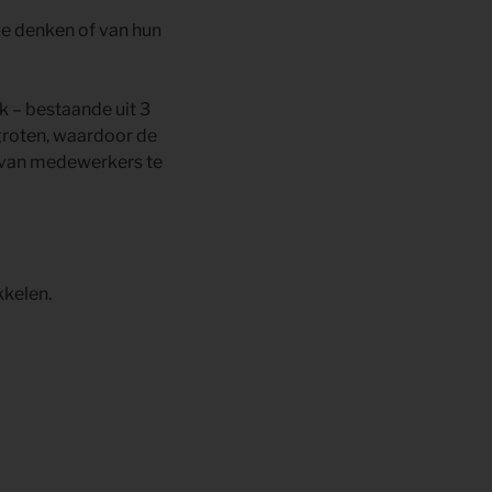
 ze denken of van hun
 – bestaande uit 3
groten, waardoor de
en van medewerkers te
kkelen.