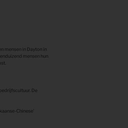
en mensen in Dayton in
 tienduizend mensen hun
st.
edrijfscultuur. De
ikaanse-Chinese’