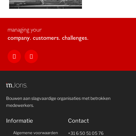
managing your
c
o
m
p
a
n
y
.
c
u
s
t
o
m
e
r
s
.
c
h
a
l
l
e
n
g
e
s
.
Bouwen aan slagvaardige organisaties met betrokken
medewerkers.
Informatie
Contact
Algemene voorwaarden
+31 6 50 51 05 76